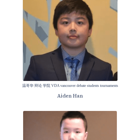
温哥华 辩论 学院 VDA vancouver debate students tournaments
Aiden Han