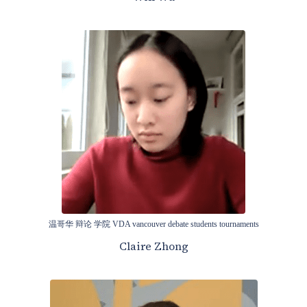
温哥华 辩论 学院 VDA vancouver debate students tournaments
Claire Zhong