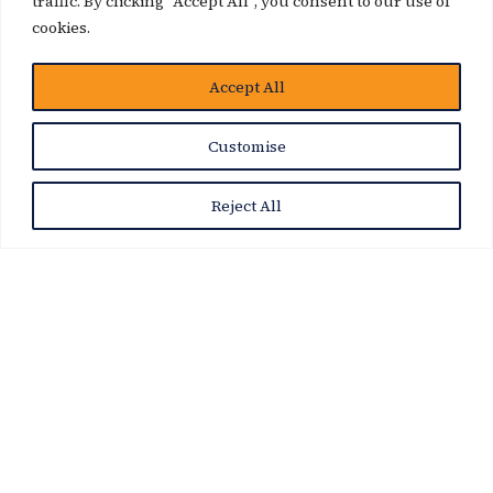
traffic. By clicking "Accept All", you consent to our use of
cookies.
博客
Accept All
Customise
Reject All