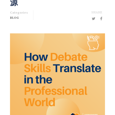
源
SHARE
Categories
BLOG