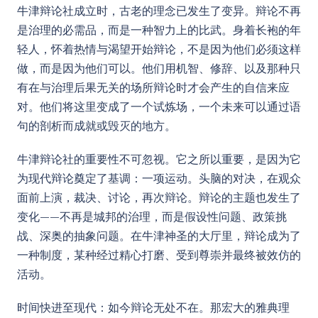
牛津辩论社成立时，古老的理念已发生了变异。辩论不再
是治理的必需品，而是一种智力上的比武。身着长袍的年
轻人，怀着热情与渴望开始辩论，不是因为他们必须这样
做，而是因为他们可以。他们用机智、修辞、以及那种只
有在与治理后果无关的场所辩论时才会产生的自信来应
对。他们将这里变成了一个试炼场，一个未来可以通过语
句的剖析而成就或毁灭的地方。
牛津辩论社的重要性不可忽视。它之所以重要，是因为它
为现代辩论奠定了基调：一项运动。头脑的对决，在观众
面前上演，裁决、讨论，再次辩论。辩论的主题也发生了
变化——不再是城邦的治理，而是假设性问题、政策挑
战、深奥的抽象问题。在牛津神圣的大厅里，辩论成为了
一种制度，某种经过精心打磨、受到尊崇并最终被效仿的
活动。
时间快进至现代：如今辩论无处不在。那宏大的雅典理