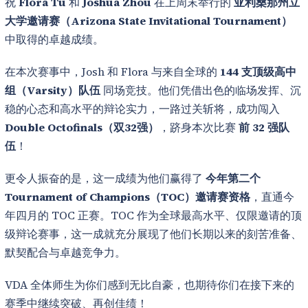
祝
Flora Tu
和
Joshua Zhou
在上周末举行的
亚利桑那州立
大学邀请赛（Arizona State Invitational Tournament）
中取得的卓越成绩。
在本次赛事中，Josh 和 Flora 与来自全球的
144 支顶级高中
组（Varsity）队伍
同场竞技。他们凭借出色的临场发挥、沉
稳的心态和高水平的辩论实力，一路过关斩将，成功闯入
Double Octofinals（双32强）
，跻身本次比赛
前 32 强队
伍
！
更令人振奋的是，这一成绩为他们赢得了
今年第二个
Tournament of Champions（TOC）邀请赛资格
，直通今
年四月的 TOC 正赛。TOC 作为全球最高水平、仅限邀请的顶
级辩论赛事，这一成就充分展现了他们长期以来的刻苦准备、
默契配合与卓越竞争力。
VDA 全体师生为你们感到无比自豪，也期待你们在接下来的
赛季中继续突破、再创佳绩！